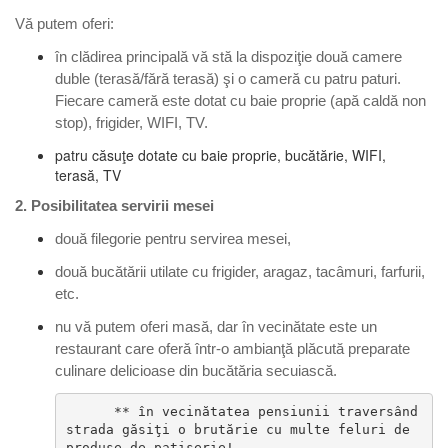
Vă putem oferi:
în clădirea principală vă stă la dispoziţie două camere
duble (terasă/fără terasă) şi o cameră cu patru paturi.
Fiecare cameră este dotat cu baie proprie (apă caldă non
stop), frigider, WIFI, TV.
patru căsuţe dotate cu baie proprie, bucătărie, WIFI,
terasă, TV
2. Posibilitatea servirii mesei
două filegorie pentru servirea mesei,
două bucătării utilate cu frigider, aragaz, tacâmuri, farfurii,
etc.
nu vă putem oferi masă, dar în vecinătate este un
restaurant care oferă într-o ambianţă plăcută preparate
culinare delicioase din bucătăria secuiască.
      ** în vecinătatea pensiunii traversând 
strada găsiţi o brutărie cu multe feluri de 
produse de patiserie!